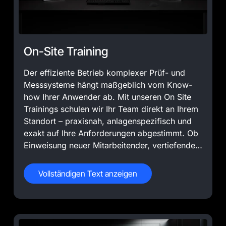
On-Site Training
Der effiziente Betrieb komplexer Prüf- und
Messsysteme hängt maßgeblich vom Know-
how Ihrer Anwender ab. Mit unseren On Site
Trainings schulen wir Ihr Team direkt an Ihrem
Standort – praxisnah, anlagenspezifisch und
exakt auf Ihre Anforderungen abgestimmt. Ob
Einweisung neuer Mitarbeitender, vertiefende
Schulungen nach Systemanpassungen oder
regelmäßige Auffrischungen: Unsere Trainer
Vollständigen Text anzeigen
vermitteln fundiertes Wissen zu Bedienung,
Wartung und Störfallmanagement – direkt an
Ihrer Anlage und in Ihrer realen
Arbeitsumgebung.