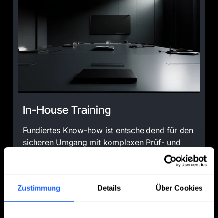
In-House Training
Fundiertes Know-how ist entscheidend für den
sicheren Umgang mit komplexen Prüf- und
Messsystemen. In unseren In-House Trainings
vermitteln wir dieses Wissen direkt bei AIP –
praxisnah und nah an der Technik. Kleine
Zustimmung
Details
Über Cookies
Gruppen, realistische Szenarien und der
Austausch mit unseren Experten sorgen für ein
intensives Lernerlebnis. Die Inhalte werden