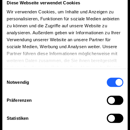
Diese Webseite verwendet Cookies
individuell auf Ihre Anforderungen und den
Vollständigen Text anzeigen
Kenntnisstand Ihres Teams abgestimmt – für
Wir verwenden Cookies, um Inhalte und Anzeigen zu
maximalen Wissenstransfer und sichere
personalisieren, Funktionen für soziale Medien anbieten
Anwendung.
zu können und die Zugriffe auf unsere Website zu
analysieren. Außerdem geben wir Informationen zu Ihrer
Verwendung unserer Website an unsere Partner für
soziale Medien, Werbung und Analysen weiter. Unsere
Partner führen diese Informationen möglicherweise mit
weiteren Daten zusammen, die Sie ihnen bereitgestellt
haben oder die sie im Rahmen Ihrer Nutzung der Dienste
gesammelt haben.
Einwilligungsauswahl
Notwendig
Remote Training
Präferenzen
Mit unserem Remote Training schulen Sie Ihr
Statistiken
Team effizient und ortsunabhängig – ohne
Reiseaufwand und mit hoher zeitlicher