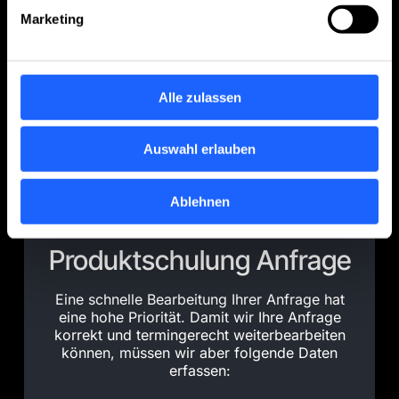
Flexibilität. Ob Einführung, Auffrischung oder
Marketing
Training nach einem Upgrade: Unsere
Experten führen die Schulungen live und
interaktiv über digitale Plattformen durch,
Alle zulassen
inklusive Präsentationen,
Systemdemonstrationen und optionalem
Vollständigen Text anzeigen
Remote-Zugriff. Die Inhalte werden individuell
Auswahl erlauben
auf Ihren Bedarf und den Kenntnisstand der
Teilnehmenden abgestimmt – vom kurzen
Ablehnen
Training bis zur mehrtägigen Online-Schulung.
Produktschulung Anfrage
Eine schnelle Bearbeitung Ihrer Anfrage hat
eine hohe Priorität. Damit wir Ihre Anfrage
korrekt und termingerecht weiterbearbeiten
können, müssen wir aber folgende Daten
erfassen: